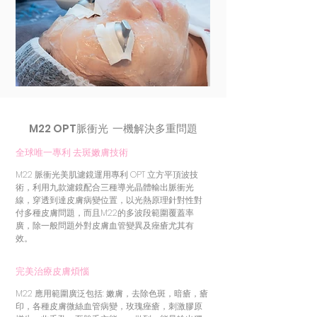
M22 OPT脈衝光 一機解決多重問題
全球唯一專利 去斑嫩膚技術
M22 脈衝光美肌濾鏡運用專利 OPT 立方平頂波技
術，利用九款濾鏡配合三種導光晶體輸出脈衝光
線，穿透到達皮膚病變位置，以光熱原理針對性對
付多種皮膚問題，而且M22的多波段範圍覆蓋率
廣，除一般問題外對皮膚血管變異及痤瘡尤其有
效。
完美治療皮膚煩惱
M22 應用範圍廣泛包括: 嫩膚，去除色斑，暗瘡，瘡
印，各種皮膚微絲血管病變，玫瑰痤瘡
，刺激膠原