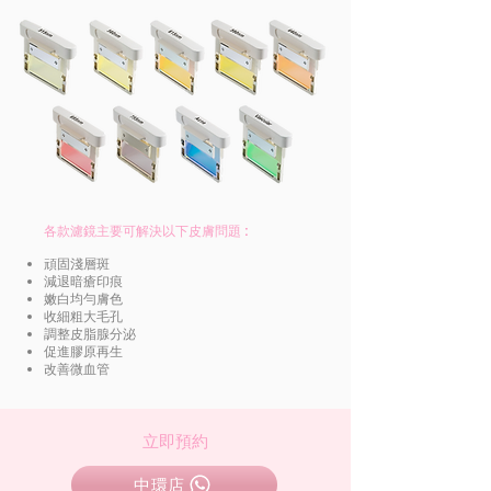
各款濾鏡主要可解決以下皮膚問題 :
頑固淺層斑
減退暗瘡印痕
嫩白均勻膚色
收細粗大毛孔
調整皮脂腺分泌
促進膠原再生
改善微血管
立即預約
中環店