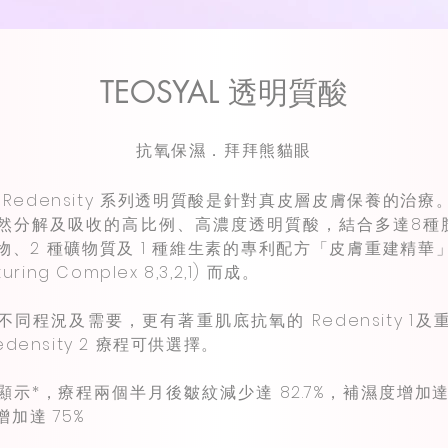
TEOSYAL 透明質酸
抗氧保濕．拜拜熊貓眼
AL Redensity 系列透明質酸是針對真皮層皮膚保養的治
然分解及吸收的高比例、高濃度透明質酸，結合多達8種
物、2 種礦物質及 1 種維生素的專利配方「皮膚重建精華」(
turing Complex 8,3,2,1) 而成。
不同程況及需要，更有著重肌底抗氧的 Redensity 1及
edensity 2 療程可供選擇。
顯示*，療程兩個半月後皺紋減少達 82.7%，補濕度增加達 
加達 75%