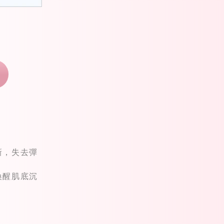
新，失去彈
喚醒肌底沉