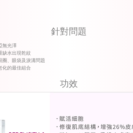
針對問題
啞無光澤
重缺水出現乾紋
眼圈、眼袋及淚溝問題
老化的最佳組合
功效