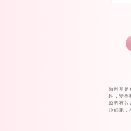
游離基是
性，變得
療程有效
睡細胞，