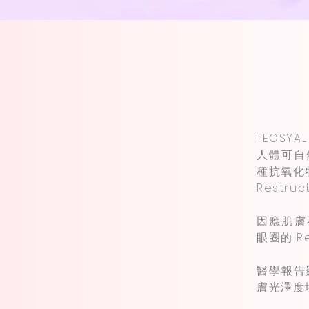
TEOSY
人體可自
種抗氧化
Restruc
因應肌膚
眼圈的 R
醫學報告
膚光澤度增